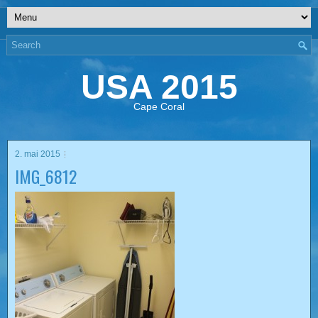
USA 2015
Cape Coral
2. mai 2015
IMG_6812